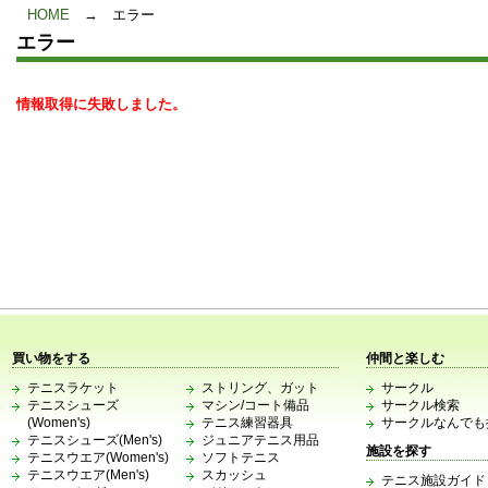
HOME
→
エラー
エラー
情報取得に失敗しました。
買い物をする
仲間と楽しむ
テニスラケット
ストリング、ガット
サークル
テニスシューズ
マシン/コート備品
サークル検索
(Women's)
テニス練習器具
サークルなんでも
テニスシューズ(Men's)
ジュニアテニス用品
施設を探す
テニスウエア(Women's)
ソフトテニス
テニスウエア(Men's)
スカッシュ
テニス施設ガイド