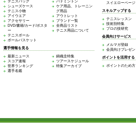
テニスバッグ
バドミントン
スイエローページ
シューズケース
ケア用品、トレーニン
スキルアップする
テニス小物
グ用品
アイウエア
アウトレット
テニスレッスン
アクセサリー
ブランド一覧
技術別特集
DVD/書籍/カード/ポスタ
全商品リスト
プロの技研究
ー
テニス用品について
テニスボール
会員向けサービス
ボールバスケット
メルマガ登録
選手情報を見る
会員向けプレゼン
最新ニュース
錦織圭特集
ポイントを活用する
スコア速報
ツアースケジュール
ポイントのため方
世界ランキング
特集アーカイブ
選手名鑑