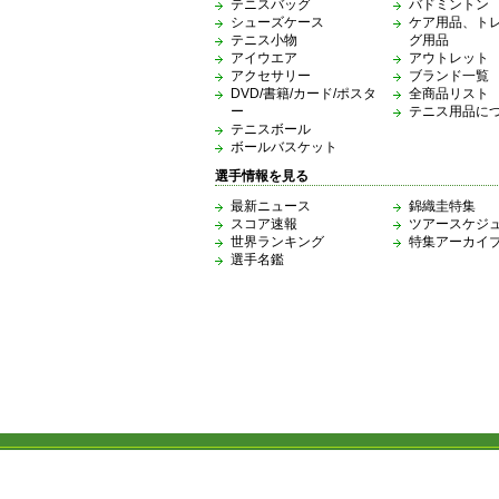
テニスバッグ
バドミントン
シューズケース
ケア用品、ト
テニス小物
グ用品
アイウエア
アウトレット
アクセサリー
ブランド一覧
DVD/書籍/カード/ポスタ
全商品リスト
ー
テニス用品に
テニスボール
ボールバスケット
選手情報を見る
最新ニュース
錦織圭特集
スコア速報
ツアースケジ
世界ランキング
特集アーカイ
選手名鑑