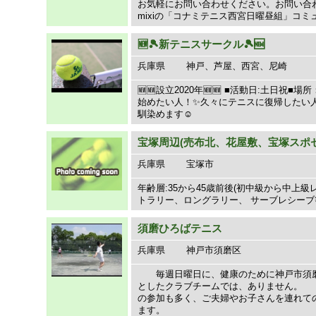
お気軽にお問い合わせください。お問い合わせの
mixiの「コナミテニス西宮日曜昼組」コ
🆕🎾新テニスサークル🎾🆕
兵庫県
神戸、芦屋、西宮、尼崎
🆕🆕設立2020年🆕🆕 ■活動日:土
始めたい人！✨久々にテニスに復帰したい人
馴染めます☺️
宝塚周辺(売布北、花屋敷、宝塚スポ
兵庫県
宝塚市
年齢層:35から45歳前後(初中級から中上級レ
トラリー、ロングラリー、 サーブレシー
須磨ひろばテニス
兵庫県
神戸市須磨区
毎週日曜日に、健康のために神戸市須磨
としたクラブチームでは、ありません。 
の参加も多く、ご夫婦やお子さんを連れ
ます。