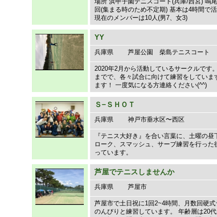
場所 浜甲子園テニスコート(兵庫/西宮) 鳴尾
回(集まる時のため不定期) 基本は4時間で
現在のメンバーは10人(男7、女3)
YY
兵庫県
芦屋公園 柴島テニスコート
2020年2月から活動しているサークルです
までで、各々試合に向けて練習をしています
ます！ 一度気になる方連絡ください(^^)
Ｓ−ＳＨＯＴ
兵庫県
神戸市垂水区〜西区
『テニス大好き』を合い言葉に、土曜の昼
ローク、スマッシュ、サーブ練習を行った
っています。
芦屋でテニスしませんか
兵庫県
芦屋市
芦屋市で土日祝に1回2~4時間、月数回硬
のんびりと練習しています。 年齢層は20