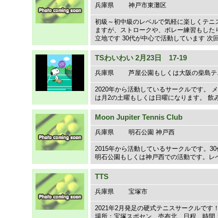
兵庫県
神戸市東灘区
初級～初中級のレベルで気軽に楽しくテニ
ますが、ストロークや、ボレー練習もした
立地です 30代が中心で活動しています 次回
TSわいわい 2月23日 17-19
兵庫県
芦屋公園もしくは大阪の柴島テ
2020年から活動しているサークルです。 
は月2の土曜もしくは日曜になります。 飲
Moon Jupiter Tennis Club
兵庫県
明石公園 神戸西
2015年から活動しているサークルです。30
明石公園もしくは神戸西での活動です。レ
TTS
兵庫県
宝塚市
2021年2月発足の硬式テニスサークルで
場所：宝塚スポセン、売布北 日程、時間：