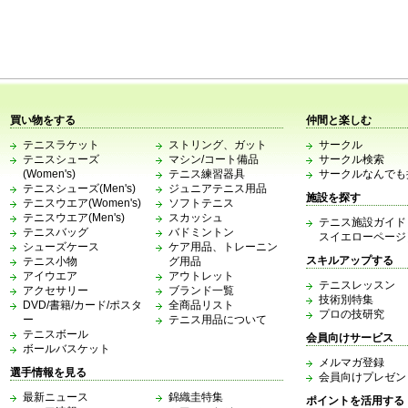
買い物をする
仲間と楽しむ
テニスラケット
ストリング、ガット
サークル
テニスシューズ
マシン/コート備品
サークル検索
(Women's)
テニス練習器具
サークルなんでも
テニスシューズ(Men's)
ジュニアテニス用品
施設を探す
テニスウエア(Women's)
ソフトテニス
テニスウエア(Men's)
スカッシュ
テニス施設ガイド
テニスバッグ
バドミントン
スイエローページ
シューズケース
ケア用品、トレーニン
スキルアップする
テニス小物
グ用品
アイウエア
アウトレット
テニスレッスン
アクセサリー
ブランド一覧
技術別特集
DVD/書籍/カード/ポスタ
全商品リスト
プロの技研究
ー
テニス用品について
テニスボール
会員向けサービス
ボールバスケット
メルマガ登録
選手情報を見る
会員向けプレゼン
最新ニュース
錦織圭特集
ポイントを活用する