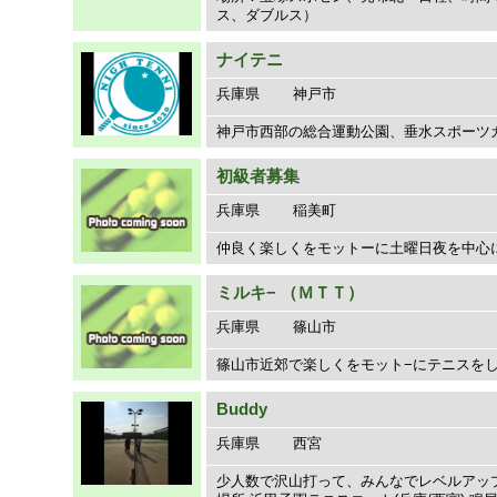
ス、ダブルス）
ナイテニ
兵庫県
神戸市
神戸市西部の総合運動公園、垂水スポーツ
初級者募集
兵庫県
稲美町
仲良く楽しくをモットーに土曜日夜を中心
ミルキ− （ＭＴＴ）
兵庫県
篠山市
篠山市近郊で楽しくをモット−にテニスをしてま
Buddy
兵庫県
西宮
少人数で沢山打って、みんなでレベルアッ