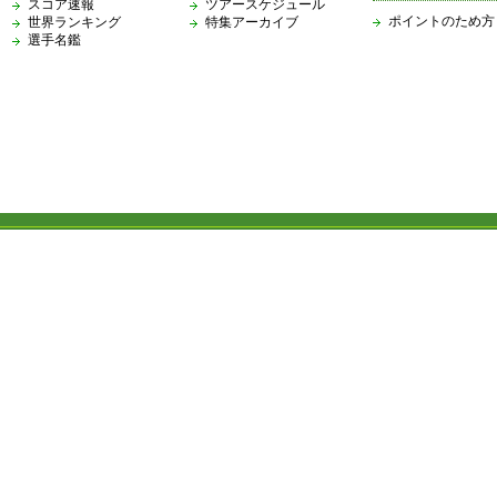
スコア速報
ツアースケジュール
ポイントのため方
世界ランキング
特集アーカイブ
選手名鑑