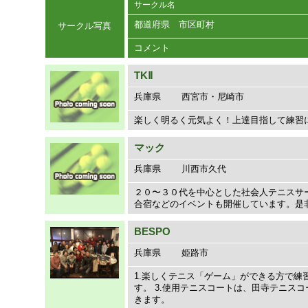
サークル名
都道府県 市区町村
サークル写真
コメント
TKⅡ
兵庫県
西宮市・尼崎市
楽しく明るく元気よく！上達目指して練習
マック
兵庫県
川西市久代
２０〜３０代を中心とした社会人テニスサ
合宿などのイベントも開催しています。是
BESPO
兵庫県
姫路市
1.楽しくテニス「ゲーム」ができる方で練
す。 3.使用テニスコートは、田寺テニス
きます。