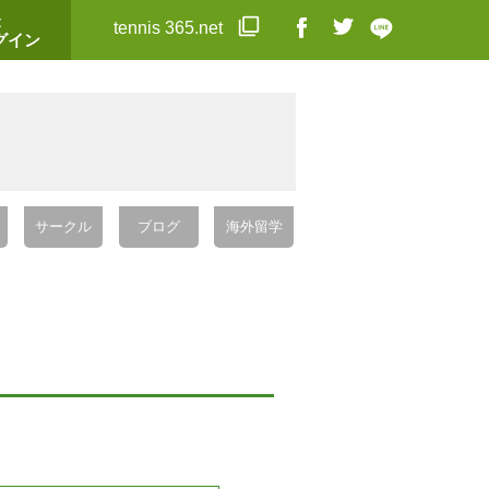
t
tennis 365.net
グイン
サークル
ブログ
海外留学