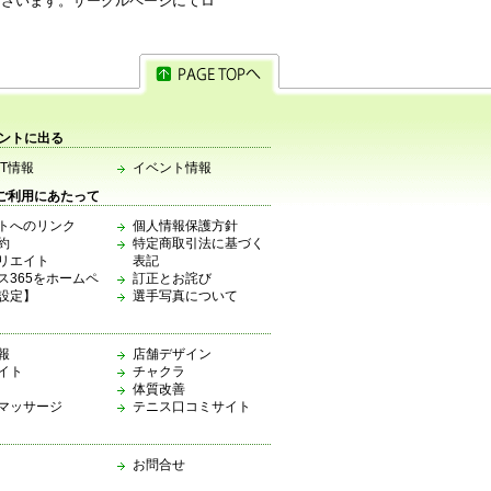
ございます。サークルページにてロ
ベントに出る
TT情報
イベント情報
ご利用にあたって
トへのリンク
個人情報保護方針
約
特定商取引法に基づく
リエイト
表記
ス365をホームペ
訂正とお詫び
設定】
選手写真について
ク
報
店舗デザイン
イト
チャクラ
体質改善
マッサージ
テニス口コミサイト
お問合せ