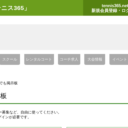
tennis365.ne
ニス365」
新規会員登録・ロ
スクール
レンタルコート
コーチ求人
大会情報
イベント
でも掲示板
示板
ー募集など、自由に使ってください。
グインが必要です。