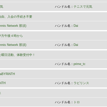
元気
ハンドル名：
テニスで元気
自由、入会の手続き不要
ennis Network 那須)
ハンドル名：
Dai
夕方午後４時から
ennis Network 那須)
ハンドル名：
Dai
土曜日活動、体験受付中！
ハンドル名：
prime_tc
YRiNTH
NTH
ハンドル名：
ラビリンス
ス
ハンドル名：
トロ