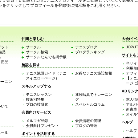
６５会員ＩＤ登録とは別にテニスプロフィールをご登録していただく必要が
ンをクリックしてプロフィールを登録後に掲示板をご利用ください。
仲間と楽しむ
大会/イ
ガット
サークル
テニスブログ
JOP/J
備品
サークル検索
ブログランキング
サイトを
具
サークルなんでも掲示板
ス用品
当サイ
施設を探す
利用規
テニス施設ガイド（テニ
お得なテニス施設情報
アフィ
スイエローページ）
【テニ
レーニン
ージに
スキルアップする
ADリン
テニスレッスン
連続写真でトレーニン
技術別特集
グ
求人情
プロの技研究
スペシャルコラム
アルバ
ついて
新古車
会員向けサービス
オイル
メルマガ登録
会員情報の管理
ヘルプ
会員向けプレゼント
ブログの管理
ヘルプ
ュール
ポイントを活用する