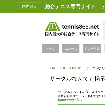
総合テニス専門サイト「テ
国内最大
トップ
ニュース
ドロー作成
HOME
→
サークルTOP
→ サークルなん
サークルなんでも掲
サークルイベントの宣伝やメンバ
※新規記事やコメント作成にはロ
掲示板の使い方 ＞