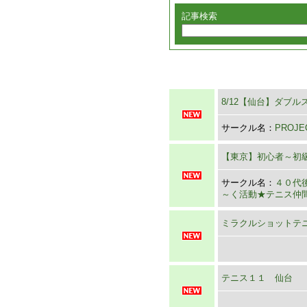
記事検索
8/12【仙台】ダブルス
サークル名：
PROJE
【東京】初心者～初
サークル名：
４０代
～く活動★テニス仲
ミラクルショットテ
テニス１１ 仙台