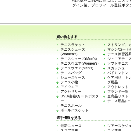
掲示板をご利用に際にはテニス３
グイン後、プロフィール登録ボタ
買い物をする
テニスラケット
ストリング、
テニスシューズ
マシン/コート
(Women's)
テニス練習器
テニスシューズ(Men's)
ジュニアテニ
テニスウエア(Women's)
ソフトテニス
テニスウエア(Men's)
スカッシュ
テニスバッグ
バドミントン
シューズケース
ケア用品、ト
テニス小物
グ用品
アイウエア
アウトレット
アクセサリー
ブランド一覧
DVD/書籍/カード/ポスタ
全商品リスト
ー
テニス用品に
テニスボール
ボールバスケット
選手情報を見る
最新ニュース
ツアースケジ
スコア速報
ＴＶ放映