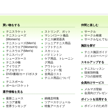
買い物をする
仲間と楽しむ
テニスラケット
ストリング、ガット
サークル
テニスシューズ
マシン/コート備品
サークル検索
(Women's)
テニス練習器具
サークルなんでも
テニスシューズ(Men's)
ジュニアテニス用品
施設を探す
テニスウエア(Women's)
ソフトテニス
テニスウエア(Men's)
スカッシュ
テニス施設ガイド
テニスバッグ
バドミントン
スイエローページ
シューズケース
ケア用品、トレーニン
スキルアップする
テニス小物
グ用品
アイウエア
アウトレット
テニスレッスン
アクセサリー
ブランド一覧
技術別特集
DVD/書籍/カード/ポスタ
全商品リスト
プロの技研究
ー
テニス用品について
テニスボール
会員向けサービス
ボールバスケット
メルマガ登録
選手情報を見る
会員向けプレゼン
最新ニュース
錦織圭特集
ポイントを活用する
スコア速報
ツアースケジュール
ポイントのため方
世界ランキング
特集アーカイブ