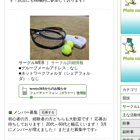
す！試合にも積極的に参加しております♪
サークルWEB ｜
サークル詳細情報
■グループメールアドレス：なし
■ネットワークフォルダ（シェアフォル
ダ）：なし
tennis365からのお知らせ
カテゴリ
フューチャーフォン（ガラケー）使用設
定
競技
サークル
メンバー募集
主な活動
初心者の方、経験者の方どちらも大歓迎です！ 応募お
幹事
待ちしております！ 20代～60代と幅広くいます！ 3月
にメンバーが増えました！ まだまだ募集中です♪
副幹事