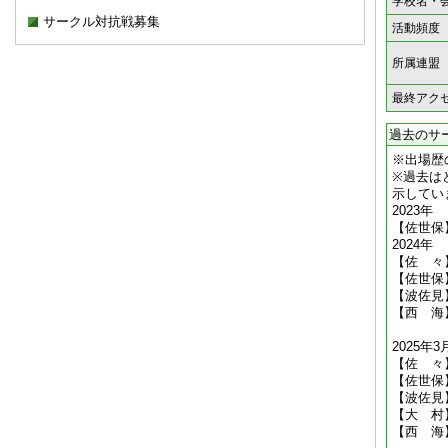
学校名・
サークル対抗戦募集
活動頻度
所属連盟
最終アク
過去のサ
※出場歴
※過去は
示してい
2023年
【佐世保
2024年
【佐 々
【佐世保
【波佐見
【西 海
2025年3
【佐 々
【佐世保
【波佐見
【大 村
【西 海