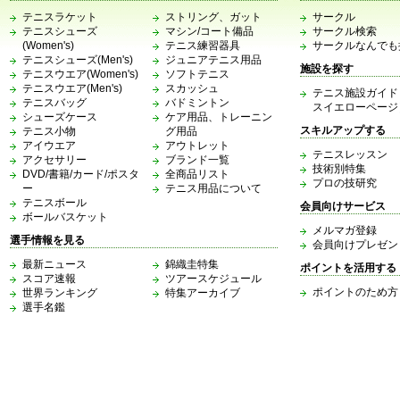
テニスラケット
ストリング、ガット
サークル
テニスシューズ
マシン/コート備品
サークル検索
(Women's)
テニス練習器具
サークルなんでも
テニスシューズ(Men's)
ジュニアテニス用品
施設を探す
テニスウエア(Women's)
ソフトテニス
テニスウエア(Men's)
スカッシュ
テニス施設ガイド
テニスバッグ
バドミントン
スイエローページ
シューズケース
ケア用品、トレーニン
スキルアップする
テニス小物
グ用品
アイウエア
アウトレット
テニスレッスン
アクセサリー
ブランド一覧
技術別特集
DVD/書籍/カード/ポスタ
全商品リスト
プロの技研究
ー
テニス用品について
テニスボール
会員向けサービス
ボールバスケット
メルマガ登録
選手情報を見る
会員向けプレゼン
最新ニュース
錦織圭特集
ポイントを活用する
スコア速報
ツアースケジュール
ポイントのため方
世界ランキング
特集アーカイブ
選手名鑑