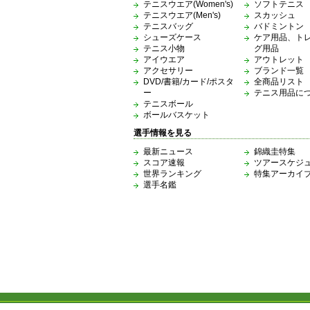
テニスウエア(Women's)
ソフトテニス
テニスウエア(Men's)
スカッシュ
テニスバッグ
バドミントン
シューズケース
ケア用品、ト
テニス小物
グ用品
アイウエア
アウトレット
アクセサリー
ブランド一覧
DVD/書籍/カード/ポスタ
全商品リスト
ー
テニス用品に
テニスボール
ボールバスケット
選手情報を見る
最新ニュース
錦織圭特集
スコア速報
ツアースケジ
世界ランキング
特集アーカイ
選手名鑑