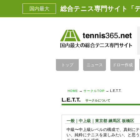
総合テニス専門サイト「テ
国内最大
トップ
ニュース
ドロー作成
→
→ L.E.T.T.
HOME
サークルTOP
L.E.T.T.
サークルについて
一般｜中上級｜東京都 練馬区 板橋区
中級〜中上級レベルの構成で、真剣にテ
い、純粋にテニスを楽しみたい、と思う