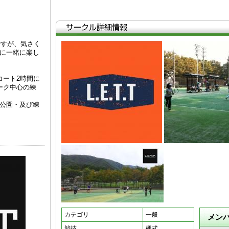
ですが、気さく
に一緒に楽し
コート2時間に
ーク中心の練
公園・及び練
。
カテゴリ
一般
メン
競技
硬式