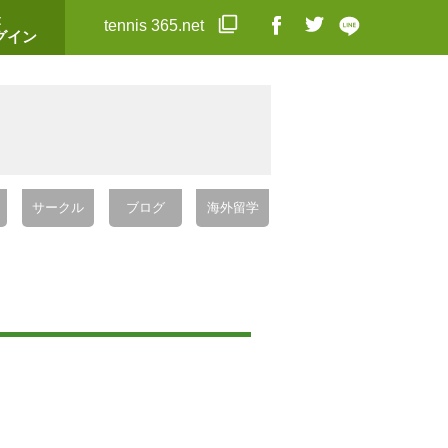
t
tennis 365.net
グイン
サークル
ブログ
海外留学