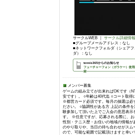
サークルWEB ｜
サークル詳細情
■グループメールアドレス：なし
■ネットワークフォルダ（シェアフ
ダ）：なし
tennis365からのお知らせ
フューチャーフォン（ガラケー）使用
定
メンバー募集
ゲームの組み立てが出来ればOKです（NTR
安です）。 ○年齢は40代迄 ○コート取
※都営カード必須です。毎月の抽選は必
ださい。 ○協調性がある方 上記の条件
験参加して頂いた上でご入会の意思表示
す。 ※任意ですが、応募される際に、
性別・テニス歴・お住いの地域の情報が
のやり取りや、当日の待ち合わせがスム
ので、可能な範囲で記載頂けますと幸いです