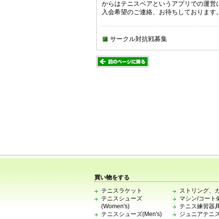
からはテニスベアというアプリでの運営
入会希望のご連絡、お待ちしております
サークル対抗戦募集
買い物をする
テニスラケット
ストリング、
テニスシューズ
マシン/コート
(Women's)
テニス練習器
テニスシューズ(Men's)
ジュニアテニ