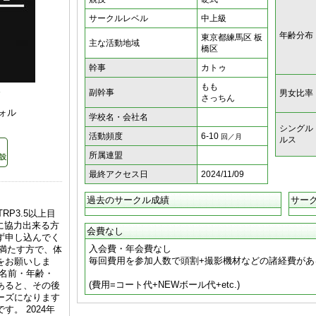
サークルレベル
中上級
年齢分布
東京都練馬区 板
主な活動地域
橋区
幹事
カトゥ
もも
報
副幹事
男女比率
さっちん
ォル
学校名・会社名
シングル
活動頻度
6-10
回／月
ルス
所属連盟
設
最終アクセス日
2024/11/09
過去のサークル成績
サー
P3.5以上目
得に協力出来る方
会費なし
ず申し込んでく
入会費・年会費なし
を満たす方で、体
毎回費用を参加人数で頭割+撮影機材などの諸経費があ
をお願いしま
お名前・年齢・
(費用=コート代+NEWボール代+etc.)
あると、その後
ーズになります
。 2024年