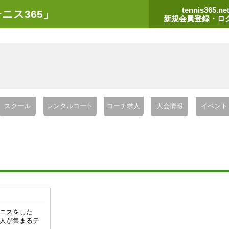
tennis365.ne
ニス365」
新規会員登録・ロ
スクール
レンタルコート
コーチ求人
大会情報
イベント
ニスをした
人が集まるテ