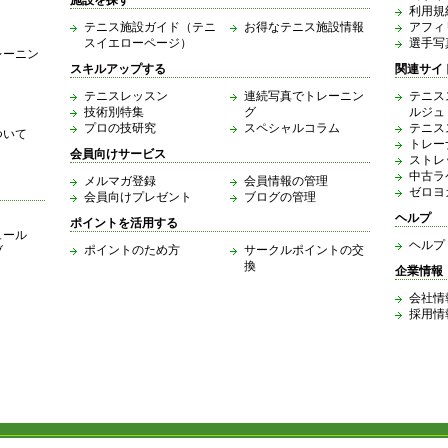
施設を探す
利用規
テニス施設ガイド（テニ
お得なテニス施設情報
アフィ
スイエローページ）
選手写
レーニン
スキルアップする
関連サイ
テニスレッスン
連続写真でトレーニン
テニス
技術別特集
グ
ルジュ
プロの技研究
スペシャルコラム
テニス
ついて
トレー
会員向けサービス
ストレ
中古ラ
メルマガ登録
会員情報の管理
ゼロヨ
会員向けプレゼント
ブログの管理
ヘルプ
ポイントを活用する
ュール
ヘルプ
ポイントのため方
サークルポイントの交
ブ
換
企業情報
会社情
採用情