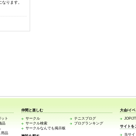
になります。
。
仲間と楽しむ
大会/イ
ガット
サークル
テニスブログ
JOP/J
備品
サークル検索
ブログランキング
サイトを
具
サークルなんでも掲示板
ス用品
当サイ