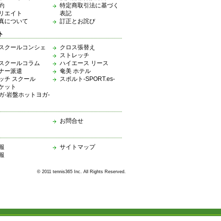
約
特定商取引法に基づく
リエイト
表記
真について
訂正とお詫び
ト
スクールコンシェ
クロス張替え
ストレッチ
スクールコラム
ハイエース リース
ナー派遣
奄美 ホテル
ッチ スクール
スポルト-SPORT.es-
ケット
ガ-岩盤ホットヨガ-
お問合せ
報
サイトマップ
報
© 2011 tennis365 Inc. All Rights Reserved.