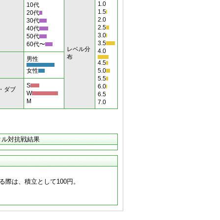
1.0
10代
1.5
20代
2.0
30代
2.5
40代
3.0
50代
3.5
60代〜
レベル分
4.0
布
男性
4.5
女性
5.0
5.5
S
6.0
・ダブ
W
6.5
M
7.0
クル対抗戦結果
る際は、積立として100円。