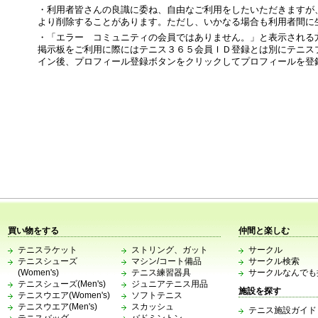
・利用者皆さんの良識に委ね、自由なご利用をしたいただきますが
より削除することがあります。ただし、いかなる場合も利用者間に
・「エラー コミュニティの会員ではありません。」と表示される
掲示板をご利用に際にはテニス３６５会員ＩＤ登録とは別にテニス
イン後、プロフィール登録ボタンをクリックしてプロフィールを登
買い物をする
仲間と楽しむ
テニスラケット
ストリング、ガット
サークル
テニスシューズ
マシン/コート備品
サークル検索
(Women's)
テニス練習器具
サークルなんでも
テニスシューズ(Men's)
ジュニアテニス用品
施設を探す
テニスウエア(Women's)
ソフトテニス
テニスウエア(Men's)
スカッシュ
テニス施設ガイド
テニスバッグ
バドミントン