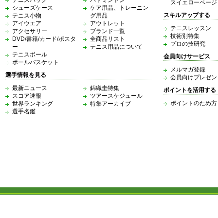
スイエローページ
シューズケース
ケア用品、トレーニン
スキルアップする
テニス小物
グ用品
アイウエア
アウトレット
テニスレッスン
アクセサリー
ブランド一覧
技術別特集
DVD/書籍/カード/ポスタ
全商品リスト
プロの技研究
ー
テニス用品について
テニスボール
会員向けサービス
ボールバスケット
メルマガ登録
選手情報を見る
会員向けプレゼン
最新ニュース
錦織圭特集
ポイントを活用する
スコア速報
ツアースケジュール
ポイントのため方
世界ランキング
特集アーカイブ
選手名鑑