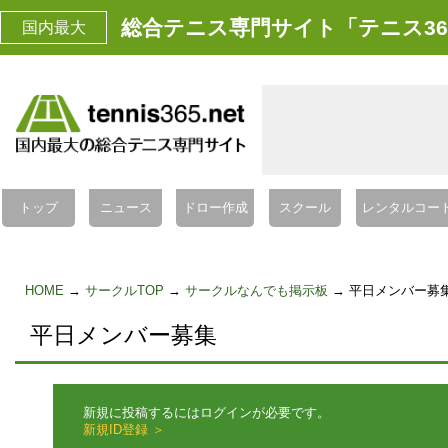
総合テニス専門サイト「テニス36
国内最大
トップ
ニュース
ドロー作成
スクール
レンタルコー
HOME
→
サークルTOP
→
サークルなんでも掲示板
→ 平日メンバー募
平日メンバー募集
新規に投稿するにはログインが必要です。
新規ID登録 ＞