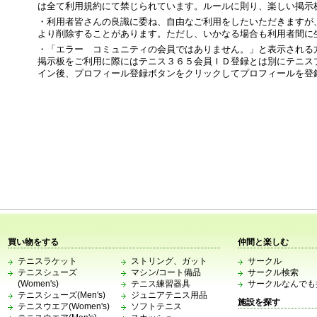
は全て利用規約にて禁じられています。ルールに則り、楽しい掲示
・利用者皆さんの良識に委ね、自由なご利用をしたいただきますが
より削除することがあります。ただし、いかなる場合も利用者間に
・「エラー コミュニティの会員ではありません。」と表示される
掲示板をご利用に際にはテニス３６５会員ＩＤ登録とは別にテニス
イン後、プロフィール登録ボタンをクリックしてプロフィールを登
買い物をする
仲間と楽しむ
テニスラケット
ストリング、ガット
サークル
テニスシューズ
マシン/コート備品
サークル検索
(Women's)
テニス練習器具
サークルなんでも
テニスシューズ(Men's)
ジュニアテニス用品
施設を探す
テニスウエア(Women's)
ソフトテニス