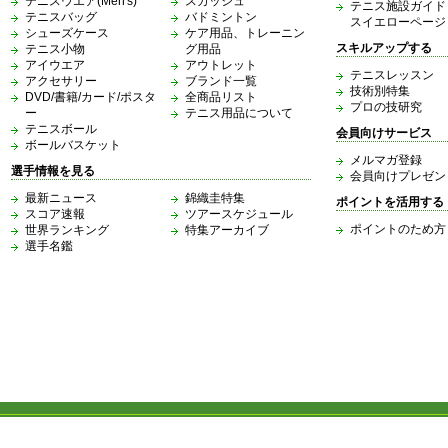
テニスウエア(Men's)
スカッシュ
テニス施設ガイド
テニスバッグ
バドミントン
スイエローページ
シューズケース
ケア用品、トレーニン
スキルアップする
テニス小物
グ用品
アイウエア
アウトレット
テニスレッスン
アクセサリー
ブランド一覧
技術別特集
DVD/書籍/カード/ポスタ
全商品リスト
プロの技研究
ー
テニス用品について
テニスボール
会員向けサービス
ボールバスケット
メルマガ登録
選手情報を見る
会員向けプレゼン
最新ニュース
錦織圭特集
ポイントを活用する
スコア速報
ツアースケジュール
ポイントのため方
世界ランキング
特集アーカイブ
選手名鑑