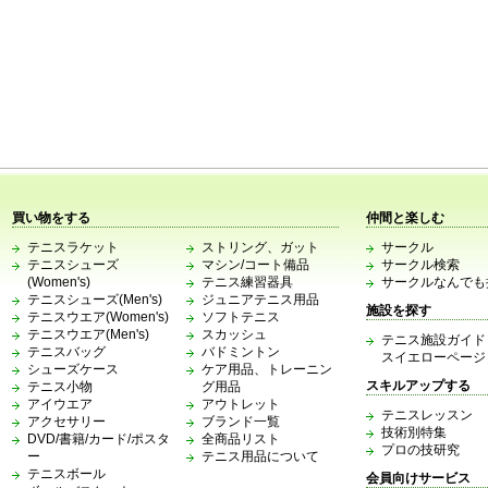
買い物をする
仲間と楽しむ
テニスラケット
ストリング、ガット
サークル
テニスシューズ
マシン/コート備品
サークル検索
(Women's)
テニス練習器具
サークルなんでも
テニスシューズ(Men's)
ジュニアテニス用品
施設を探す
テニスウエア(Women's)
ソフトテニス
テニスウエア(Men's)
スカッシュ
テニス施設ガイド
テニスバッグ
バドミントン
スイエローページ
シューズケース
ケア用品、トレーニン
スキルアップする
テニス小物
グ用品
アイウエア
アウトレット
テニスレッスン
アクセサリー
ブランド一覧
技術別特集
DVD/書籍/カード/ポスタ
全商品リスト
プロの技研究
ー
テニス用品について
テニスボール
会員向けサービス