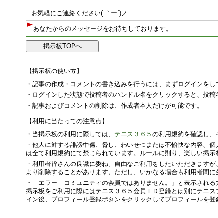
お気軽にご連絡ください( ｀ー´)ノ
あなたからのメッセージをお待ちしております。
【掲示板の使い方】
・記事の作成・コメントの書き込みを行うには、まずログインをし
・ログインした状態で投稿者のハンドル名をクリックすると、投稿
・記事およびコメントの削除は、作成者本人だけが可能です。
【利用に当たっての注意点】
・当掲示板の利用に際しては、
テニス３６５
の利用規約を確認し、
・他人に対する誹謗中傷、脅し、わいせつまたは不愉快な内容、個
は全て利用規約にて禁じられています。ルールに則り、楽しい掲示
・利用者皆さんの良識に委ね、自由なご利用をしたいただきますが
より削除することがあります。ただし、いかなる場合も利用者間に
・「エラー コミュニティの会員ではありません。」と表示される
掲示板をご利用に際にはテニス３６５会員ＩＤ登録とは別にテニス
イン後、プロフィール登録ボタンをクリックしてプロフィールを登