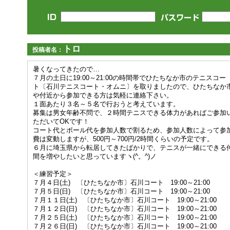
トロ
投稿者名：
暑くなってきたので…
７月の土日に19:00～21:00の時間帯でひたちなか市のテニスコー
ト〔石川テニスコート・オムニ〕を取りましたので、ひたちなか
や付近から参加できる方は気軽に連絡下さい。
１面あたり３名～５名で行おうと考えています。
募集は男女年齢不問で、２時間テニスできる体力があればご参加
ただいてOKです！
コート代とボール代を参加人数で割るため、参加人数によって参
費は変動しますが、500円～700円/2時間くらいの予定です。
６月に埼玉県から転居してきたばかりで、テニスが一緒にできる
間を増やしたいと思っていますヽ(^。^)ノ
＜練習予定＞
７月４日(土) 〔ひたちなか市〕石川コート 19:00～21:00
７月５日(日) 〔ひたちなか市〕石川コート 19:00～21:00
７月１１日(土) 〔ひたちなか市〕石川コート 19:00～21:00
７月１２日(日) 〔ひたちなか市〕石川コート 19:00～21:00
７月２５日(土) 〔ひたちなか市〕石川コート 19:00～21:00
７月２６日(日) 〔ひたちなか市〕石川コート 19:00～21:00