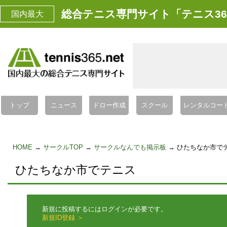
総合テニス専門サイト「テニス36
国内最大
トップ
ニュース
ドロー作成
スクール
レンタルコー
HOME
→
サークルTOP
→
サークルなんでも掲示板
→ ひたちなか市で
ひたちなか市でテニス
新規に投稿するにはログインが必要です。
新規ID登録 ＞