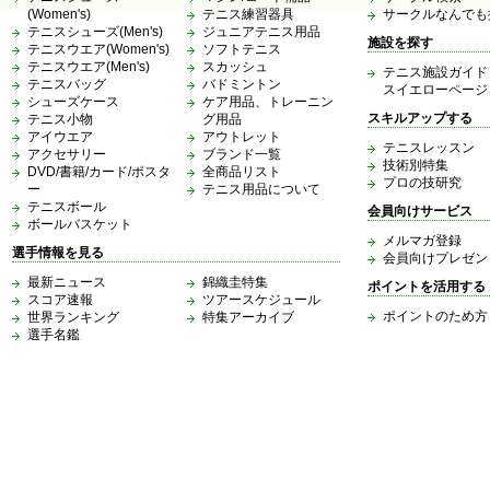
(Women's)
テニス練習器具
サークルなんでも
テニスシューズ(Men's)
ジュニアテニス用品
施設を探す
テニスウエア(Women's)
ソフトテニス
テニスウエア(Men's)
スカッシュ
テニス施設ガイド
テニスバッグ
バドミントン
スイエローページ
シューズケース
ケア用品、トレーニン
スキルアップする
テニス小物
グ用品
アイウエア
アウトレット
テニスレッスン
アクセサリー
ブランド一覧
技術別特集
DVD/書籍/カード/ポスタ
全商品リスト
プロの技研究
ー
テニス用品について
テニスボール
会員向けサービス
ボールバスケット
メルマガ登録
選手情報を見る
会員向けプレゼン
最新ニュース
錦織圭特集
ポイントを活用する
スコア速報
ツアースケジュール
ポイントのため方
世界ランキング
特集アーカイブ
選手名鑑