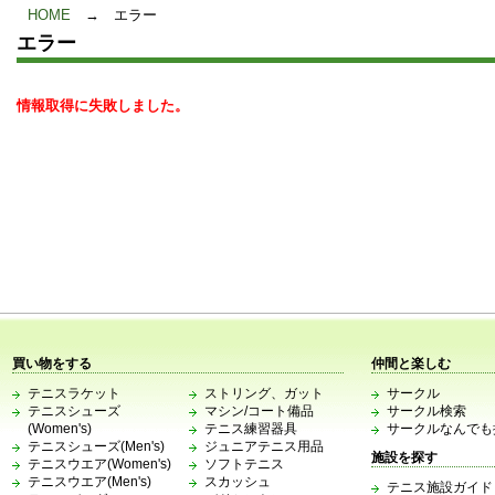
HOME
→
エラー
エラー
情報取得に失敗しました。
買い物をする
仲間と楽しむ
テニスラケット
ストリング、ガット
サークル
テニスシューズ
マシン/コート備品
サークル検索
(Women's)
テニス練習器具
サークルなんでも
テニスシューズ(Men's)
ジュニアテニス用品
施設を探す
テニスウエア(Women's)
ソフトテニス
テニスウエア(Men's)
スカッシュ
テニス施設ガイド