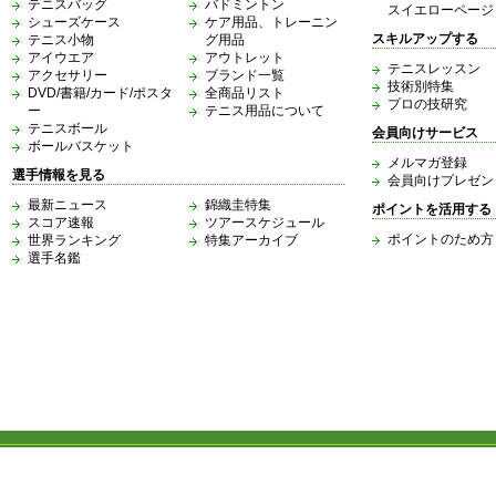
テニスバッグ
バドミントン
スイエローページ
シューズケース
ケア用品、トレーニン
スキルアップする
テニス小物
グ用品
アイウエア
アウトレット
テニスレッスン
アクセサリー
ブランド一覧
技術別特集
DVD/書籍/カード/ポスタ
全商品リスト
プロの技研究
ー
テニス用品について
テニスボール
会員向けサービス
ボールバスケット
メルマガ登録
選手情報を見る
会員向けプレゼン
最新ニュース
錦織圭特集
ポイントを活用する
スコア速報
ツアースケジュール
ポイントのため方
世界ランキング
特集アーカイブ
選手名鑑