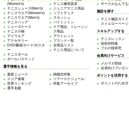
(Women's)
テニス練習器具
サークルなんでも
テニスシューズ(Men's)
ジュニアテニス用品
施設を探す
テニスウエア(Women's)
ソフトテニス
テニスウエア(Men's)
スカッシュ
テニス施設ガイド
テニスバッグ
バドミントン
スイエローページ
シューズケース
ケア用品、トレーニン
スキルアップする
テニス小物
グ用品
アイウエア
アウトレット
テニスレッスン
アクセサリー
ブランド一覧
技術別特集
DVD/書籍/カード/ポスタ
全商品リスト
プロの技研究
ー
テニス用品について
テニスボール
会員向けサービス
ボールバスケット
メルマガ登録
選手情報を見る
会員向けプレゼン
最新ニュース
錦織圭特集
ポイントを活用する
スコア速報
ツアースケジュール
ポイントのため方
世界ランキング
特集アーカイブ
選手名鑑